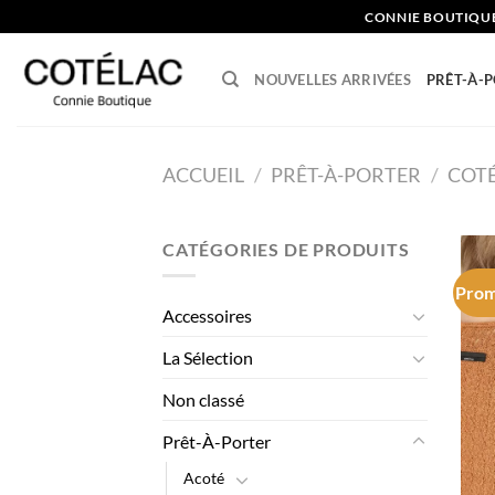
Skip
CONNIE BOUTIQU
to
content
NOUVELLES ARRIVÉES
PRÊT-À-
ACCUEIL
/
PRÊT-À-PORTER
/
COT
CATÉGORIES DE PRODUITS
Prom
Accessoires
La Sélection
Non classé
Prêt-À-Porter
Acoté