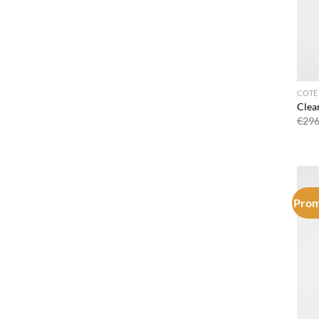
COTÉ
Clea
€
296
Prom