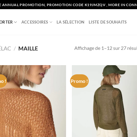
E ANNUAL PROMOTION, PROMOTION CODE K19JMZQV , MORE IN CON
PORTER
ACCESSOIRES
LA SÉLECTION
LISTE DE SOUHAITS
Affichage de 1–12 sur 27 résu
ÉLAC
/
MAILLE
o !
Promo !
Add to
Ad
wishlist
wis