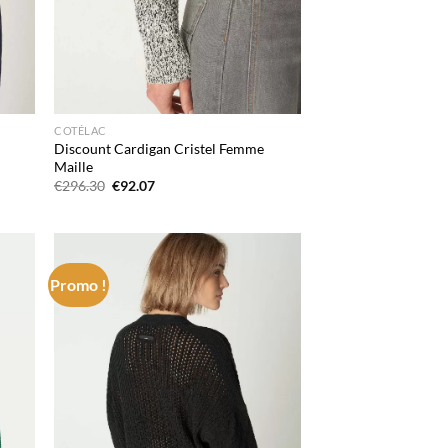
COTÉLAC
Discount Cardigan Cristel Femme
Maille
Le
Le
€
296.30
€
92.07
prix
prix
initial
actuel
était :
est :
€296.30.
€92.07.
Promo !
d to
Add to
hlist
wishlist