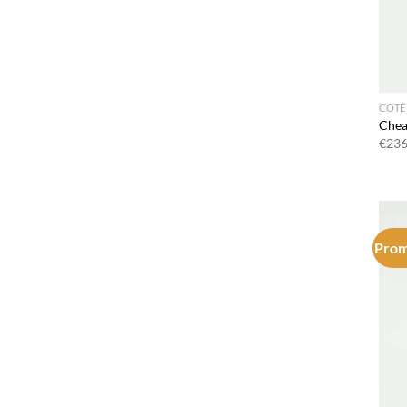
COTÉ
Chea
€
236
Prom