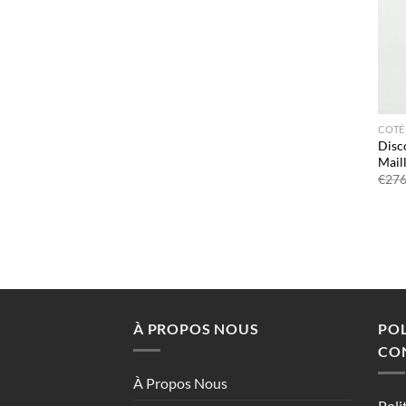
COTÉ
Disc
Mail
€
276
À PROPOS NOUS
POL
CON
À Propos Nous
Poli