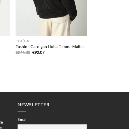
COTÉLAC
e
Fashion Cardigan Liuba Femme Maille
Le
Le
€
246.08
€
92.07
prix
prix
initial
actuel
était :
est :
€246.08.
€92.07.
NEWSLETTER
Email
ge
e