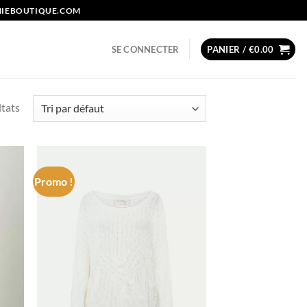
NIEBOUTIQUE.COM
SE CONNECTER
PANIER /
€
0.00
ltats
Promo !
d to
Add to
hlist
wishlist