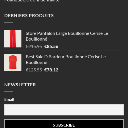
DERNIERS PRODUITS
Store Pantalon Large Bouillonné Cerise Le
Bouillonné
Le
Le
€
215.95
€
85.56
prix
prix
Best Sale D Bardeur Bouillonné Cerise Le
initial
actuel
Bouillonné
était :
est :
Le
Le
€
125.55
€
78.12
€215.95.
€85.56.
prix
prix
initial
actuel
NEWSLETTER
était :
est :
€125.55.
€78.12.
Email