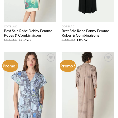
COTÉLAC
COTÉLAC
Best Sale Robe Debby Femme
Best Sale Robe Fanny Femme
Robes & Combinaisons
Robes & Combinaisons
Le
Le
Le
Le
€
246.08
€
89.28
€
336.47
€
85.56
prix
prix
prix
prix
initial
actuel
initial
actuel
était :
est :
était :
est :
€246.08.
€89.28.
€336.47.
€85.56.
Promo !
Promo !
Add to
Add to
wishlist
wishlist