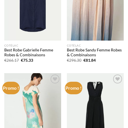
COTÉLAC
COTÉLAC
Best Robe Gabrielle Femme
Best Robe Sandy Femme Robes
Robes & Combinaisons
& Combinaisons
Le
Le
Le
Le
€
266.17
€
75.33
€
296.30
€
81.84
prix
prix
prix
prix
initial
actuel
initial
actuel
était :
est :
était :
est :
€266.17.
€75.33.
€296.30.
€81.84.
Promo !
Promo !
Add to
Add to
wishlist
wishlist