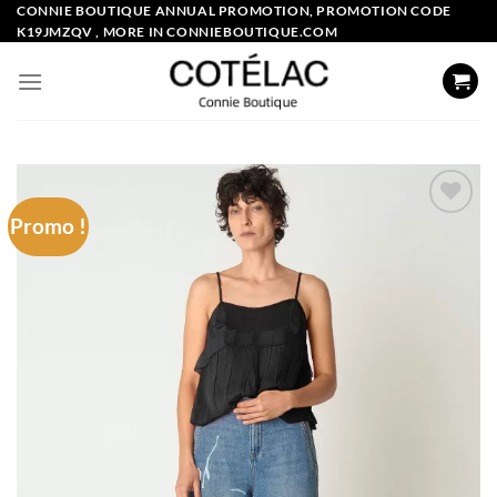
Skip
CONNIE BOUTIQUE ANNUAL PROMOTION, PROMOTION CODE
K19JMZQV , MORE IN CONNIEBOUTIQUE.COM
to
content
Promo !
Add to
wishlist