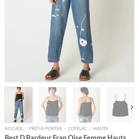
ACCUEIL
/
PRÊT-À-PORTER
/
COTÉLAC
/
HAUTS
Best D Bardeur Fran Oise Femme Hauts