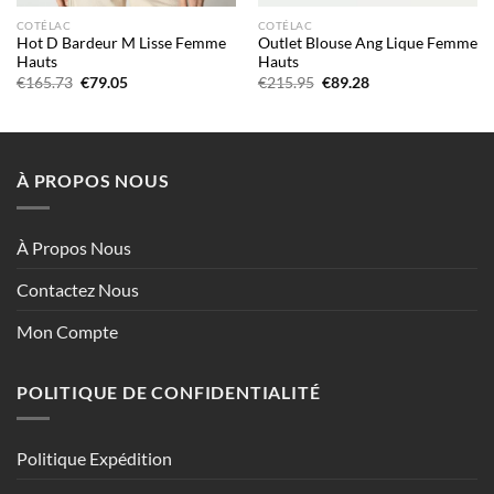
COTÉLAC
COTÉLAC
Hot D Bardeur M Lisse Femme
Outlet Blouse Ang Lique Femme
Hauts
Hauts
Le
Le
Le
Le
€
165.73
€
79.05
€
215.95
€
89.28
prix
prix
prix
prix
initial
actuel
initial
actuel
était :
est :
était :
est :
€165.73.
€79.05.
€215.95.
€89.28.
À PROPOS NOUS
À Propos Nous
Contactez Nous
Mon Compte
POLITIQUE DE CONFIDENTIALITÉ
Politique Expédition