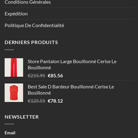
Conditions Générales
Expédition
Politique De Confidentialité
DERNIERS PRODUITS
Store Pantalon Large Bouillonné Cerise Le
Bouillonné
Le
Le
€
215.95
€
85.56
prix
prix
Best Sale D Bardeur Bouillonné Cerise Le
initial
actuel
Bouillonné
était :
est :
Le
Le
€
125.55
€
78.12
€215.95.
€85.56.
prix
prix
initial
actuel
NEWSLETTER
était :
est :
€125.55.
€78.12.
Email