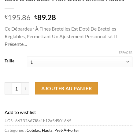
Le
Le
195.86
89.28
€
€
prix
prix
Ce Débardeur À Fines Bretelles Est Doté De Bretelles
initial
actuel
Réglables, Permettant Un Ajustement Personnalisé. Il
était :
est :
Présente…
€195.86.
€89.28.
EFFACER
Taille
quantité de Best D Bardeur Fran Oise Femme Hauts
AJOUTER AU PANIER
Add to wishlist
UGS :
66732667f8e1b12a5d501665
Catégories :
Cotélac
,
Hauts
,
Prêt-À-Porter