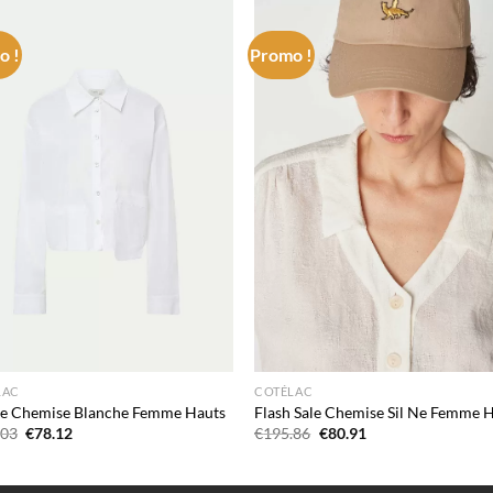
o !
Promo !
Add to
Add
wishlist
wish
LAC
COTÉLAC
ne Chemise Blanche Femme Hauts
Flash Sale Chemise Sil Ne Femme 
Le
Le
Le
Le
.03
€
78.12
€
195.86
€
80.91
prix
prix
prix
prix
initial
actuel
initial
actuel
était :
est :
était :
est :