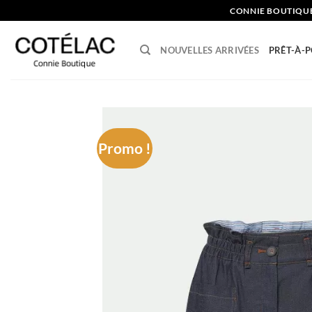
Skip
CONNIE BOUTIQU
to
content
NOUVELLES ARRIVÉES
PRÊT-À-
Promo !