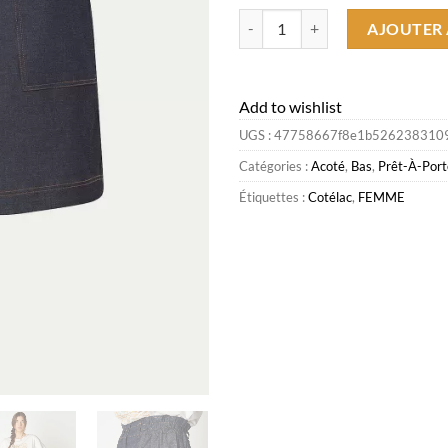
quantité de Hot Short Farah Fem
AJOUTER 
Add to wishlist
UGS :
47758667f8e1b526238310
Catégories :
Acoté
,
Bas
,
Prêt-À-Port
Étiquettes :
Cotélac
,
FEMME