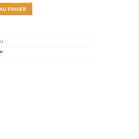
me Bas
AU PANIER
91
er