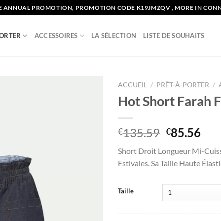
E ANNUAL PROMOTION, PROMOTION CODE K19JMZQV , MORE IN CON
PORTER
ACCESSOIRES
LA SÉLECTION
LISTE DE SOUHAITS
ACCUEIL
/
PRÊT-À-PORTER
/
Hot Short Farah
Add to
wishlist
Le
Le
135.59
85.56
€
€
prix
pri
Short Droit Longueur Mi-Cuis
initial
act
Estivales. Sa Taille Haute Élas
était :
est 
€135.59.
€85
Taille