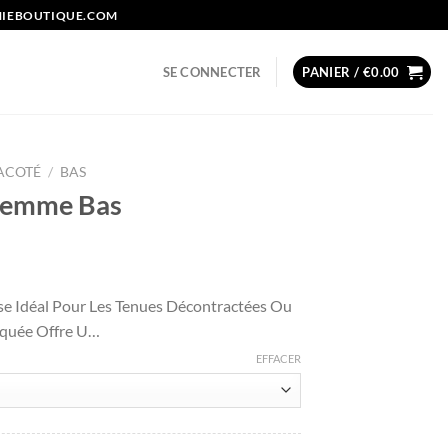
NIEBOUTIQUE.COM
SE CONNECTER
PANIER /
€
0.00
ACOTÉ
/
BAS
 Femme Bas
x
se Idéal Pour Les Tenues Décontractées Ou
uel
tiquée Offre U…
:
.56.
EFFACER