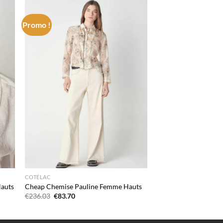
Promo !
 to
Add to
list
wishlist
COTÉLAC
Hauts
Cheap Chemise Pauline Femme Hauts
Le
Le
€
236.03
€
83.70
prix
prix
initial
actuel
était :
est :