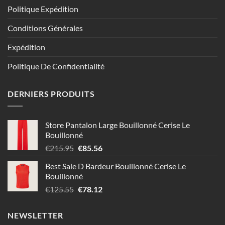
Politique Expédition
Conditions Générales
Expédition
Politique De Confidentialité
DERNIERS PRODUITS
Store Pantalon Large Bouillonné Cerise Le
Bouillonné
Le
Le
€
215.95
€
85.56
prix
prix
Best Sale D Bardeur Bouillonné Cerise Le
initial
actuel
Bouillonné
était :
est :
Le
Le
€
125.55
€
78.12
€215.95.
€85.56.
prix
prix
initial
actuel
NEWSLETTER
était :
est :