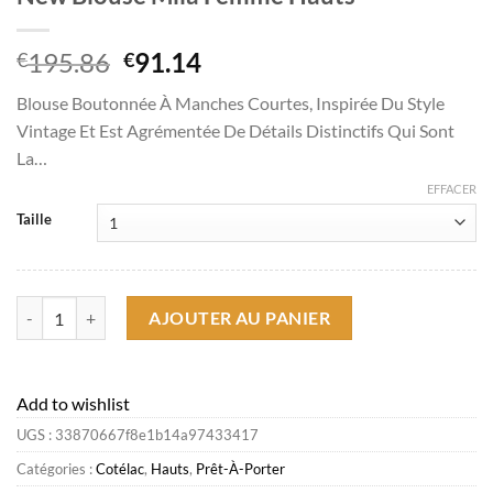
Le
Le
195.86
91.14
€
€
prix
prix
Blouse Boutonnée À Manches Courtes, Inspirée Du Style
initial
actuel
Vintage Et Est Agrémentée De Détails Distinctifs Qui Sont
était :
est :
La…
€195.86.
€91.14.
EFFACER
Taille
quantité de New Blouse Mila Femme Hauts
AJOUTER AU PANIER
Add to wishlist
UGS :
33870667f8e1b14a97433417
Catégories :
Cotélac
,
Hauts
,
Prêt-À-Porter