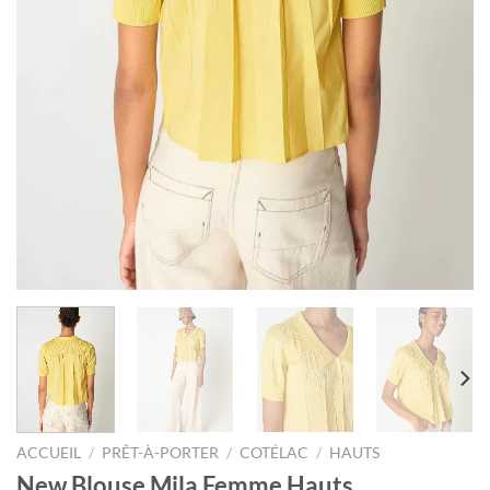
ACCUEIL
/
PRÊT-À-PORTER
/
COTÉLAC
/
HAUTS
New Blouse Mila Femme Hauts