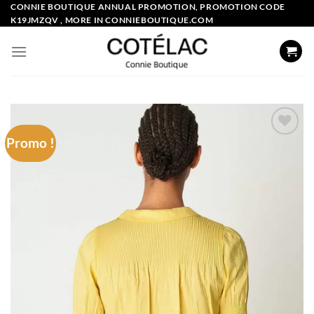
Skip
CONNIE BOUTIQUE ANNUAL PROMOTION, PROMOTION CODE
K19JMZQV , MORE IN CONNIEBOUTIQUE.COM
to
content
Promo !
Add to
wishlist