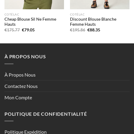
COTÉLAC
COTÉLAC
Cheap Blouse Sil Ne Femme
Discount Blouse Blanche
Hauts
Femme Hauts
Le
Le
Le
Le
€
175.77
€
79.05
€
195.86
€
88.35
prix
prix
prix
prix
initial
actuel
initial
actuel
était :
est :
était :
est :
€175.77.
€79.05.
€195.86.
€88.35.
À PROPOS NOUS
À Propos Nous
Contactez Nous
Mon Compte
POLITIQUE DE CONFIDENTIALITÉ
Politique Expédition