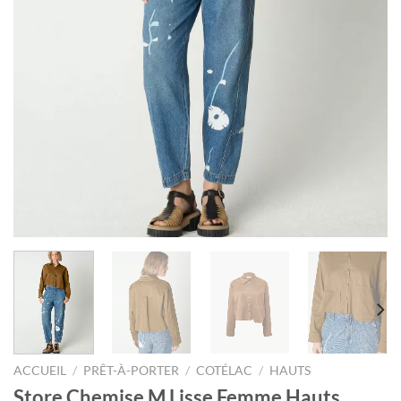
ACCUEIL
/
PRÊT-À-PORTER
/
COTÉLAC
/
HAUTS
Store Chemise M Lisse Femme Hauts