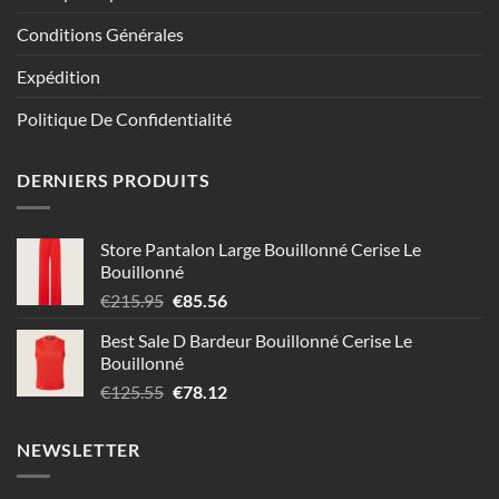
Conditions Générales
Expédition
Politique De Confidentialité
DERNIERS PRODUITS
Store Pantalon Large Bouillonné Cerise Le
Bouillonné
Le
Le
€
215.95
€
85.56
prix
prix
Best Sale D Bardeur Bouillonné Cerise Le
initial
actuel
Bouillonné
était :
est :
Le
Le
€
125.55
€
78.12
€215.95.
€85.56.
prix
prix
initial
actuel
NEWSLETTER
était :
est :
€125.55.
€78.12.