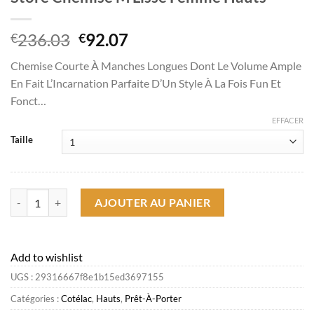
Le
Le
236.03
92.07
€
€
prix
prix
Chemise Courte À Manches Longues Dont Le Volume Ample
initial
actuel
En Fait L’Incarnation Parfaite D’Un Style À La Fois Fun Et
était :
est :
Fonct…
€236.03.
€92.07.
EFFACER
Taille
quantité de Store Chemise M Lisse Femme Hauts
AJOUTER AU PANIER
Add to wishlist
UGS :
29316667f8e1b15ed3697155
Catégories :
Cotélac
,
Hauts
,
Prêt-À-Porter