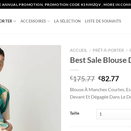
E ANNUAL PROMOTION, PROMOTION CODE K19JMZQV , MORE IN CON
PORTER
ACCESSOIRES
LA SÉLECTION
LISTE DE SOUHAITS
ACCUEIL
/
PRÊT-À-PORTER
/
Best Sale Blous
Add to
wishlist
Le
Le
175.77
82.77
€
€
prix
pri
Blouse À Manches Courtes, Es
initial
act
Devant Et Dégagée Dans Le D
était :
est 
€175.77.
€82
Taille