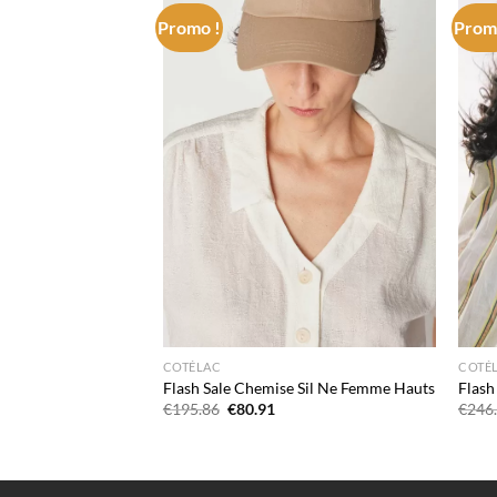
Promo !
Prom
Add to
Add to
wishlist
wishlist
COTÉLAC
COTÉ
te Femme Hauts
Flash Sale Chemise Sil Ne Femme Hauts
Flash
Le
Le
€
195.86
€
80.91
€
246
x
prix
prix
uel
initial
actuel
 :
était :
est :
3.70.
€195.86.
€80.91.