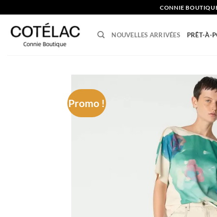
Skip
CONNIE BOUTIQU
to
content
NOUVELLES ARRIVÉES
PRÊT-À-
Promo !