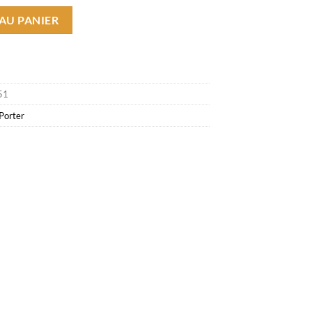
bby Femme Hauts
AU PANIER
51
Porter