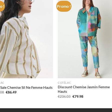
o !
Promo !
Add to
Add
wishlist
wish
LAC
COTÉLAC
Discount Chemise Jasmin Femme
 Sale Chemise Sil Ne Femme Hauts
Hauts
Le
Le
.08
€
86.49
prix
prix
Le
Le
€
236.03
€
79.98
initial
actuel
prix
prix
était :
est :
initial
actuel
€246.08.
€86.49.
était :
est :
€236.03.
€79.98.