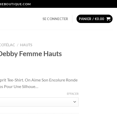
NIEBOUTIQUE.COM
SE CONNECTER
PANIER /
€
0.00
COTÉLAC
/
HAUTS
e Debby Femme Hauts
x
prit Tee-Shirt. On Aime Son Encolure Ronde
uel
os Pour Une Silhoue…
:
.77.
EFFACER