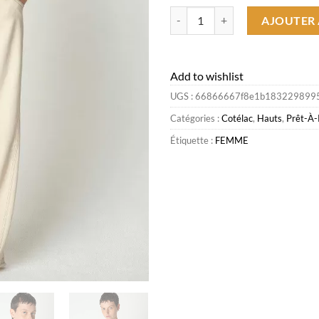
quantité de Best Sale Blouse De
AJOUTER 
Add to wishlist
UGS :
66866667f8e1b183229899
Catégories :
Cotélac
,
Hauts
,
Prêt-À-
Étiquette :
FEMME