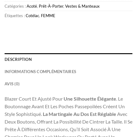
Catégories :
Acoté
,
Prêt-À-Porter
,
Vestes & Manteaux
Étiquettes :
Cotélac
,
FEMME
DESCRIPTION
INFORMATIONS COMPLÉMENTAIRES
AVIS (0)
Blazer Court Et Ajusté Pour
Une Silhouette Élégante
. Le
Boutonnage Avant Et Les Poches Passepoilées Créent Un
Style Sophistiqué.
La Martingale Au Dos Est Réglable
Avec
Deux Boutons, Offrant La Possibilité De Cintrer La Taille. Il Se
Prête À Différentes Occasions, Qu’Il Soit Associé À Une
Chemise Pour Un Look Workwear Ou Porté Avec Un