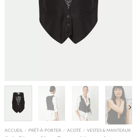
ACCUEIL
/
PRÊT-À-PORTER
/
ACOTÉ
/
VESTES & MANTEAUX