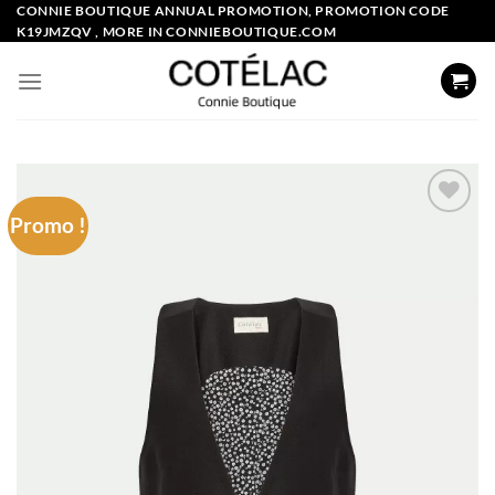
Skip
CONNIE BOUTIQUE ANNUAL PROMOTION, PROMOTION CODE
K19JMZQV , MORE IN CONNIEBOUTIQUE.COM
to
content
Promo !
Add to
wishlist