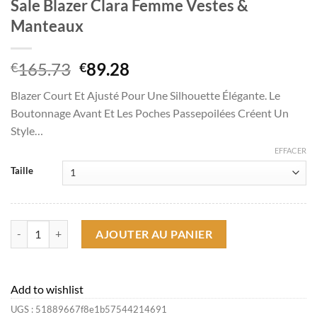
Sale Blazer Clara Femme Vestes &
Manteaux
Le
Le
165.73
89.28
€
€
prix
prix
Blazer Court Et Ajusté Pour Une Silhouette Élégante. Le
initial
actuel
Boutonnage Avant Et Les Poches Passepoilées Créent Un
était :
est :
Style…
€165.73.
€89.28.
EFFACER
Taille
quantité de Sale Blazer Clara Femme Vestes & Manteaux
AJOUTER AU PANIER
Add to wishlist
UGS :
51889667f8e1b57544214691