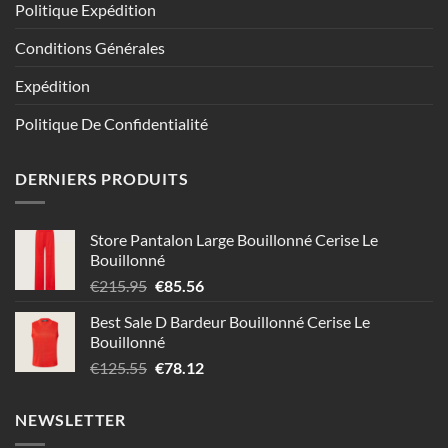
Politique Expédition
Conditions Générales
Expédition
Politique De Confidentialité
DERNIERS PRODUITS
Store Pantalon Large Bouillonné Cerise Le
Bouillonné
Le
Le
€
215.95
€
85.56
prix
prix
Best Sale D Bardeur Bouillonné Cerise Le
initial
actuel
Bouillonné
était :
est :
Le
Le
€
125.55
€
78.12
€215.95.
€85.56.
prix
prix
initial
actuel
NEWSLETTER
était :
est :