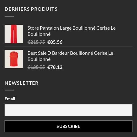
DERNIERS PRODUITS
Store Pantalon Large Bouillonné Cerise Le
Bouillonné
Le
Le
€
215.95
€
85.56
prix
prix
Best Sale D Bardeur Bouillonné Cerise Le
initial
actuel
Bouillonné
était :
est :
Le
Le
€
125.55
€
78.12
€215.95.
€85.56.
prix
prix
initial
actuel
NEWSLETTER
était :
est :
€125.55.
€78.12.
Email