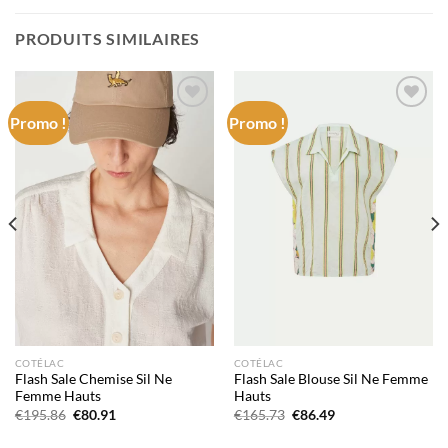
PRODUITS SIMILAIRES
Promo !
Promo !
Add to
Add to
wishlist
wishlist
COTÉLAC
COTÉLAC
Flash Sale Chemise Sil Ne
Flash Sale Blouse Sil Ne Femme
Femme Hauts
Hauts
Le
Le
Le
Le
€
195.86
€
80.91
€
165.73
€
86.49
prix
prix
prix
prix
initial
actuel
initial
actuel