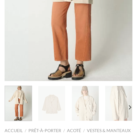
ACCUEIL
/
PRÊT-À-PORTER
/
ACOTÉ
/
VESTES & MANTEAUX