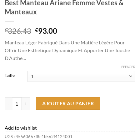
Best Manteau Ariane Femme Vestes &
Manteaux
Le
Le
326.43
93.00
€
€
prix
prix
Manteau Léger Fabriqué Dans Une Matière Légère Pour
initial
actuel
Offrir Une Esthétique Dynamique Et Apporter Une Touche
était :
est :
D’Authe…
€326.43.
€93.00.
EFFACER
Taille
quantité de Best Manteau Ariane Femme Vestes & Manteaux
AJOUTER AU PANIER
Add to wishlist
UGS :
45560667f8e1b562f4124001