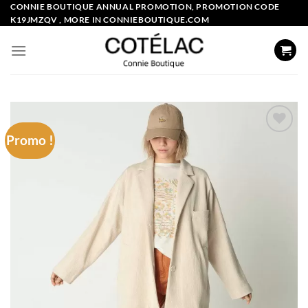
Skip
CONNIE BOUTIQUE ANNUAL PROMOTION, PROMOTION CODE
K19JMZQV , MORE IN CONNIEBOUTIQUE.COM
to
content
Promo !
Add to
wishlist